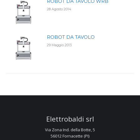
ROBOT DA TAVOLO WRB
28 Agosto 2014
ROBOT DA TAVOLO
29 Maggio 2013
Elettrobaldi srl
Via Zona Ind. della Botte, 5
56012 Fornacette (PI)